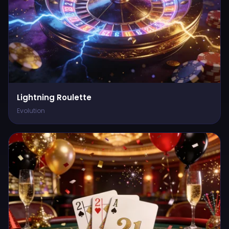
Lightning Roulette
Evolution