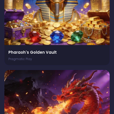
Pharaoh's Golden Vault
Pragmatic Play