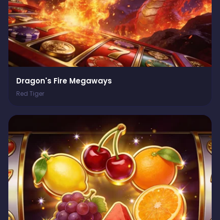
Dragon's Fire Megaways
Red Tiger