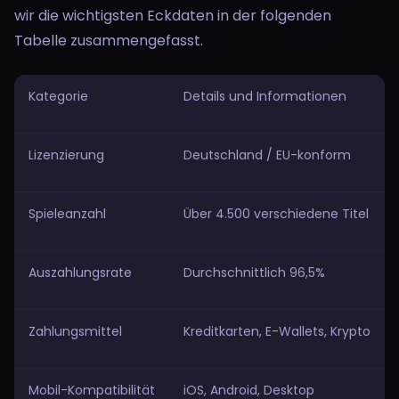
wir die wichtigsten Eckdaten in der folgenden
Tabelle zusammengefasst.
Kategorie
Details und Informationen
Lizenzierung
Deutschland / EU-konform
Spieleanzahl
Über 4.500 verschiedene Titel
Auszahlungsrate
Durchschnittlich 96,5%
Zahlungsmittel
Kreditkarten, E-Wallets, Krypto
Mobil-Kompatibilität
iOS, Android, Desktop