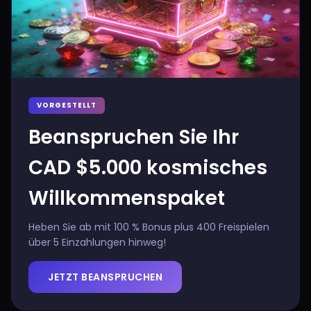
VORGESTELLT
Beanspruchen Sie Ihr
CAD $5.000 kosmisches
Willkommenspaket
Heben Sie ab mit 100 % Bonus plus 400 Freispielen
über 5 Einzahlungen hinweg!
JETZT BEANSPRUCHEN