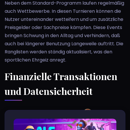
Neben dem Standard-Programm laufen regelmäßig
auch Wettbewerbe. In diesen Turnieren können die
Nutzer untereinander wetteifern und um zusätzliche
Preisgelder oder Sachpreise kämpfen. Diese Events
bringen Schwung in den Alltag und verhindern, daß
auch bei längerer Benutzung Langeweile auftritt. Die
Ranglisten werden ständig aktualisiert, was den
sportlichen Ehrgeiz anregt.
Finanzielle Transaktionen
und Datensicherheit