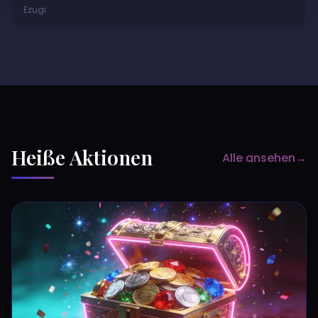
Ezugi
Heiße Aktionen
Alle ansehen
→