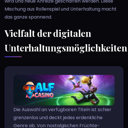
wird und neue Anreize geschaffen werden. Diese
Mischung aus Rollenspiel und Unterhaltung macht
das ganze spannend.
Vielfalt der digitalen
Unterhaltungsmöglichkeiten
Die Auswahl an verfügbaren Titeln ist schier
grenzenlos und deckt jedes erdenkliche
Genre ab. Von nostalgischen Früchte-