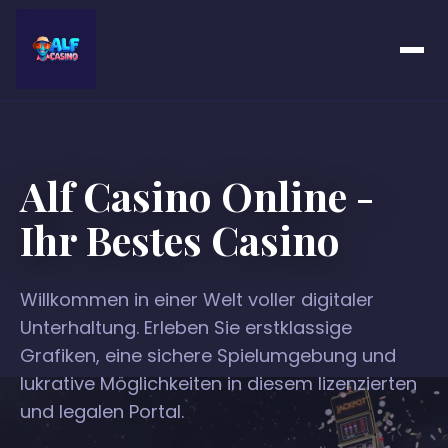
Alf Casino Online -
Ihr Bestes Casino
Willkommen in einer Welt voller digitaler
Unterhaltung. Erleben Sie erstklassige
Grafiken, eine sichere Spielumgebung und
lukrative Möglichkeiten in diesem lizenzierten
und legalen Portal.