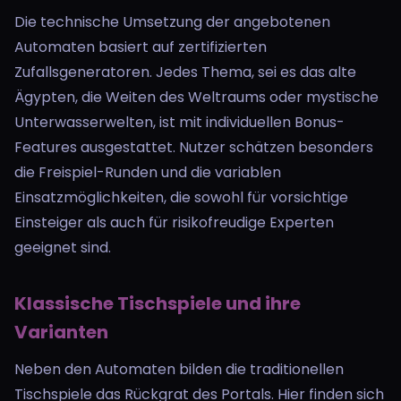
Die technische Umsetzung der angebotenen
Automaten basiert auf zertifizierten
Zufallsgeneratoren. Jedes Thema, sei es das alte
Ägypten, die Weiten des Weltraums oder mystische
Unterwasserwelten, ist mit individuellen Bonus-
Features ausgestattet. Nutzer schätzen besonders
die Freispiel-Runden und die variablen
Einsatzmöglichkeiten, die sowohl für vorsichtige
Einsteiger als auch für risikofreudige Experten
geeignet sind.
Klassische Tischspiele und ihre
Varianten
Neben den Automaten bilden die traditionellen
Tischspiele das Rückgrat des Portals. Hier finden sich