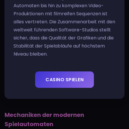
Automaten bis hin zu komplexen Video-
Produktionen mit filmreifen Sequenzen ist
alles vertreten. Die Zusammenarbeit mit den
weltweit führenden Software-Studios stellt
sicher, dass die Qualität der Grafiken und die
Stabilität der Spielabläufe auf höchstem
Niveau bleiben.
CASINO SPIELEN
Mechaniken der modernen
Spielautomaten