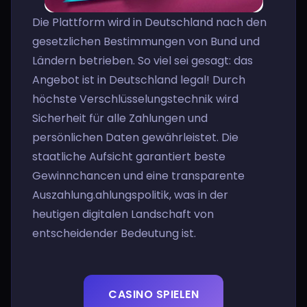
Die Plattform wird in Deutschland nach den
gesetzlichen Bestimmungen von Bund und
Ländern betrieben. So viel sei gesagt: das
Angebot ist in Deutschland legal! Durch
höchste Verschlüsselungstechnik wird
Sicherheit für alle Zahlungen und
persönlichen Daten gewährleistet. Die
staatliche Aufsicht garantiert beste
Gewinnchancen und eine transparente
Auszahlung.ahlungspolitik, was in der
heutigen digitalen Landschaft von
entscheidender Bedeutung ist.
CASINO SPIELEN