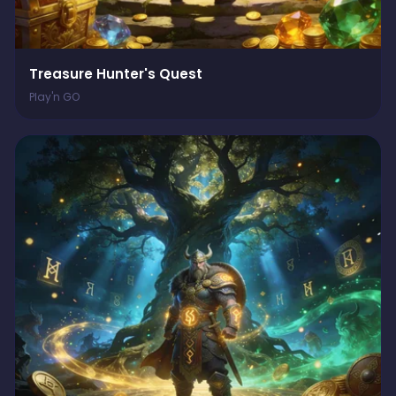
Treasure Hunter's Quest
Play'n GO