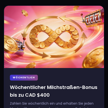
WÖCHENTLICH
Wöchentlicher Milchstraßen-Bonus
bis zu CAD $400
Zahlen Sie wöchentlich ein und erhalten Sie jeden