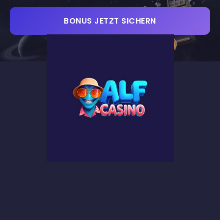
BONUS JETZT SICHERN