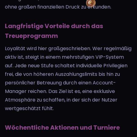
ohne großen finanziellen Druck zu erkunden.
Langfristige Vorteile durch das
Treueprogramm
Loyalität wird hier großgeschrieben. Wer regelmäßig
aktiv ist, steigt in einem mehrstufigen VIP-System
auf. Jede neue Stufe schaltet individuelle Privilegien
frei, die von höheren Auszahlungslimits bis hin zu
persönlicher Betreuung durch einen Account-
Manager reichen. Das Ziel ist es, eine exklusive
Atmosphäre zu schaffen, in der sich der Nutzer
wertgeschätzt fühlt.
Wöchentliche Aktionen und Turniere