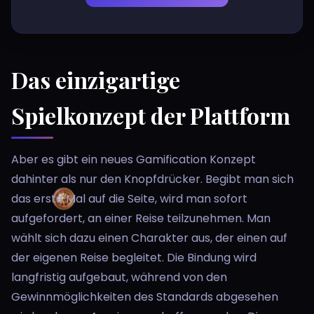
Das einzigartige
Spielkonzept der Plattform
Aber es gibt ein neues Gamification Konzept
dahinter als nur den Knopfdrücker. Begibt man sich
das erste Mal auf die Seite, wird man sofort
aufgefordert, an einer Reise teilzunehmen. Man
wählt sich dazu einen Charakter aus, der einen auf
der eigenen Reise begleitet. Die Bindung wird
langfristig aufgebaut, während von den
Gewinnmöglichkeiten des Standards abgesehen