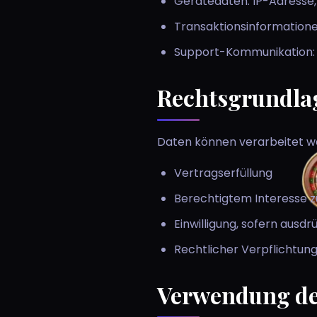
Gerätedaten: IP-Adresse,
Transaktionsinformatione
Support-Kommunikation: 
Rechtsgrundlag
Daten können verarbeitet w
Vertragserfüllung
Berechtigtem Interesse z
Einwilligung, sofern ausdrü
Rechtlicher Verpflichtung
Verwendung de