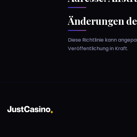
Änderungen der
Diese Richtlinie kann angep
Veröffentlichung in Kraft.