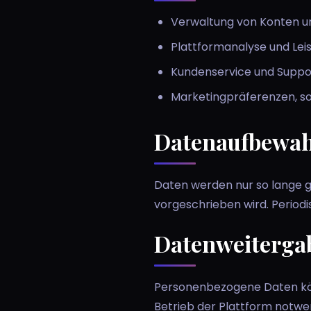
Verwaltung von Konten 
Plattformanalyse und Le
Kundenservice und Suppo
Marketingpräferenzen, s
Datenaufbewa
Daten werden nur so lange ge
vorgeschrieben wird. Period
Datenweiterga
Personenbezogene Daten kön
Betrieb der Plattform notwe