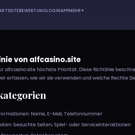
ARTSEITE
BEWERTUNG
LOGIN
APP
MEHR
▼
nie von alfcasino.site
r alfcasino.site höchste Priorität. Diese Richtlinie beschr
 erfassen, wie wir sie verwenden und welche Rechte Sie
kategorien
nformationen: Name, E-Mail, Telefonnummer
aten: besuchte Seiten, Spiel- oder Serviceinteraktionen