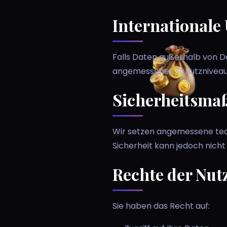
Internationale
Falls Daten außerhalb von 
angemessenes Schutzniveau 
Sicherheitsm
Wir setzen angemessene tec
Sicherheit kann jedoch nicht
Rechte der Nut
Sie haben das Recht auf: